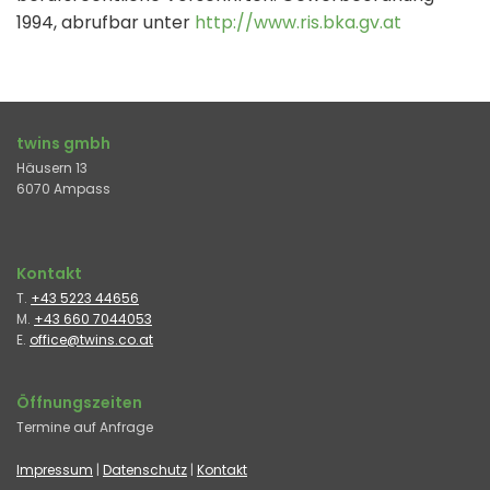
1994, abrufbar unter
http://www.ris.bka.gv.at
twins gmbh
Häusern 13
6070 Ampass
Kontakt
T.
+43 5223 44656
M.
+43 660 7044053
E.
office@twins.co.at
Öffnungszeiten
Termine auf Anfrage
Impressum
|
Datenschutz
|
Kontakt